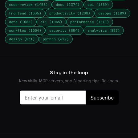
code-review (1453)
docs (1374)
api (1339)
frontend (1335)
productivity (1208)
devops (1189)
data (1086)
cli (1045)
performance (1011)
workflow (1004)
security (854)
analytics (853)
design (831)
python (679)
Stay in the loop
New skills, MCP servers, and AI coding tips. No spam.