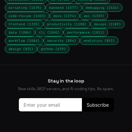
scripting (1578)
backend (1577)
debugging (1526)
code-review (1453)
docs (1374)
api (1339)
frontend (1335)
productivity (1208)
devops (1189)
data (1086)
cli (1045)
performance (1011)
workflow (1004)
security (854)
analytics (853)
design (831)
python (679)
Stay in the loop
New skills, MCP servers, and AI coding tips. No spam.