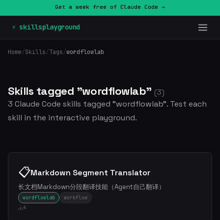
Get a week free of Claude Code →
⚡ skillsplayground
Home
/
Skills
/
Tags
/
wordflowlab
Skills tagged "wordflowlab"
(3)
3 Claude Code skills tagged "wordflowlab". Test each
skill in the interactive playground.
📋
Markdown Segment Translator
长文档Markdown分段翻译技能（Agent自己翻译）
wordflowlab
workflow
4